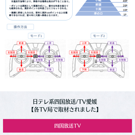
日テレ系四国放送/TV愛媛
【各TV局で取材されました】
四国放送TV